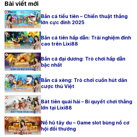
Bài viết mới
Bắn cá tiểu tiên – Chiến thuật thắng
lớn cực đỉnh 2025
Bắn cá tiên hấp dẫn: Trải nghiệm đỉnh
cao trên Lixi88
Bắn cá đại dương: Trò chơi hấp dẫn
bậc nhất
Bắn cá xèng: Trò chơi cuốn hút dân
cược thủ Việt
Bát tiên quái hải – Bí quyết chơi thắng
lớn tại Lixi88
Nổ hũ tây du – Game slot bùng nổ cơ
hội đổi thưởng