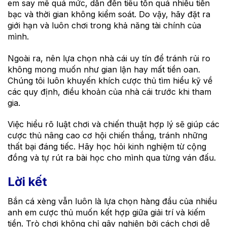
em say mê quá mức, dẫn đến tiêu tốn quá nhiều tiền
bạc và thời gian không kiểm soát. Do vậy, hãy đặt ra
giới hạn và luôn chơi trong khả năng tài chính của
mình.
Ngoài ra, nên lựa chọn nhà cái uy tín để tránh rủi ro
không mong muốn như gian lận hay mất tiền oan.
Chúng tôi luôn khuyến khích cược thủ tìm hiểu kỹ về
các quy định, điều khoản của nhà cái trước khi tham
gia.
Việc hiểu rõ luật chơi và chiến thuật hợp lý sẽ giúp các
cược thủ nâng cao cơ hội chiến thắng, tránh những
thất bại đáng tiếc. Hãy học hỏi kinh nghiệm từ cộng
đồng và tự rút ra bài học cho mình qua từng ván đấu.
Lời kết
Bắn cá xèng vẫn luôn là lựa chọn hàng đầu của nhiều
anh em cược thủ muốn kết hợp giữa giải trí và kiếm
tiền. Trò chơi không chỉ gây nghiện bởi cách chơi dễ