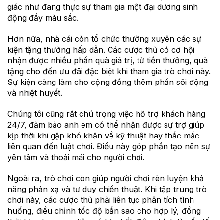
giác như đang thực sự tham gia một đại dương sinh
động đầy màu sắc.
Hơn nữa, nhà cái còn tổ chức thường xuyên các sự
kiện tặng thưởng hấp dẫn. Các cược thủ có cơ hội
nhận được nhiều phần quà giá trị, từ tiền thưởng, quà
tặng cho đến ưu đãi đặc biệt khi tham gia trò chơi này.
Sự kiện càng làm cho cộng đồng thêm phần sôi động
và nhiệt huyết.
Chúng tôi cũng rất chú trọng việc hỗ trợ khách hàng
24/7, đảm bảo anh em có thể nhận được sự trợ giúp
kịp thời khi gặp khó khăn về kỹ thuật hay thắc mắc
liên quan đến luật chơi. Điều này góp phần tạo nên sự
yên tâm và thoải mái cho người chơi.
Ngoài ra, trò chơi còn giúp người chơi rèn luyện khả
năng phản xạ và tư duy chiến thuật. Khi tập trung trò
chơi này, các cược thủ phải liên tục phân tích tình
huống, điều chỉnh tốc độ bắn sao cho hợp lý, đồng