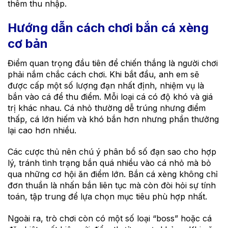
thêm thu nhập.
Hướng dẫn cách chơi bắn cá xèng
cơ bản
Điểm quan trọng đầu tiên để chiến thắng là người chơi
phải nắm chắc cách chơi. Khi bắt đầu, anh em sẽ
được cấp một số lượng đạn nhất định, nhiệm vụ là
bắn vào cá để thu điểm. Mỗi loại cá có độ khó và giá
trị khác nhau. Cá nhỏ thường dễ trúng nhưng điểm
thấp, cá lớn hiếm và khó bắn hơn nhưng phần thưởng
lại cao hơn nhiều.
Các cược thủ nên chú ý phân bổ số đạn sao cho hợp
lý, tránh tình trạng bắn quá nhiều vào cá nhỏ mà bỏ
qua những cơ hội ăn điểm lớn. Bắn cá xèng không chỉ
đơn thuần là nhấn bắn liên tục mà còn đòi hỏi sự tính
toán, tập trung để lựa chọn mục tiêu phù hợp nhất.
Ngoài ra, trò chơi còn có một số loại “boss” hoặc cá