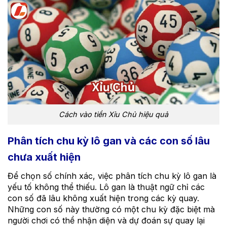
Cách vào tiền Xỉu Chủ hiệu quả
Phân tích chu kỳ lô gan và các con số lâu
chưa xuất hiện
Để chọn số chính xác, việc phân tích chu kỳ lô gan là
yếu tố không thể thiếu. Lô gan là thuật ngữ chỉ các
con số đã lâu không xuất hiện trong các kỳ quay.
Những con số này thường có một chu kỳ đặc biệt mà
người chơi có thể nhận diện và dự đoán sự quay lại