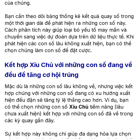
của chúng.
Bạn cần theo dõi bảng thống kê kết quả quay số trong
một thời gian dài để phát hiện ra những con số này.
Cách phân tích này giúp loại bỏ yếu tố may mắn và
chuyển sang việc dự đoán dựa trên dữ liệu thực tế. Khi
phát hiện các con số lâu không xuất hiện, bạn có thể
chọn chúng làm con số để đặt cược.
Kết hợp Xỉu Chủ với những con số đang về
đều để tăng cơ hội trúng
Mặc dù là những con số lâu không về, nhưng việc kết
hợp chúng với những con số đang có xu hướng xuất
hiện đều đặn sẽ tăng tỷ lệ thắng cao hơn. Ví dụ, bạn
có thể chọn những con số
Xỉu Chủ
tiềm năng (lâu
chưa xuất hiện) kết hợp với những con số đã về trong
các kỳ quay gần đây.
Sự kết hợp này không chỉ giúp đa dạng hóa lựa chọn