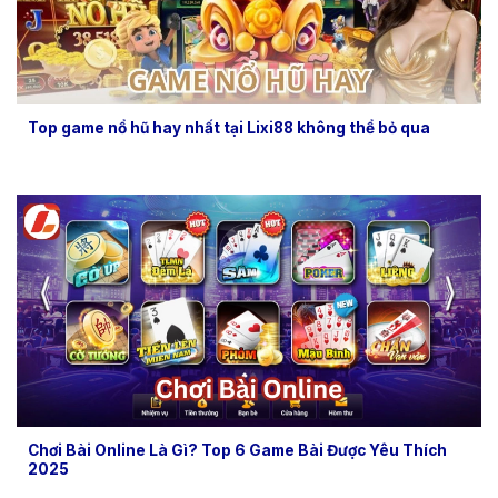
Top game nổ hũ hay nhất tại Lixi88 không thể bỏ qua
Chơi Bài Online Là Gì? Top 6 Game Bài Được Yêu Thích
2025