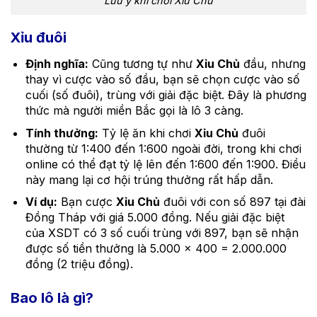
Lưu ý khi chơi Xỉu Chủ
Xỉu đuôi
Định nghĩa:
Cũng tương tự như
Xỉu Chủ
đầu, nhưng
thay vì cược vào số đầu, bạn sẽ chọn cược vào số
cuối (số đuôi), trùng với giải đặc biệt. Đây là phương
thức mà người miền Bắc gọi là lô 3 càng.
Tính thưởng:
Tỷ lệ ăn khi chơi
Xỉu Chủ
đuôi
thường từ 1:400 đến 1:600 ngoài đời, trong khi chơi
online có thể đạt tỷ lệ lên đến 1:600 đến 1:900. Điều
này mang lại cơ hội trúng thưởng rất hấp dẫn.
Ví dụ:
Bạn cược
Xỉu Chủ
đuôi với con số 897 tại đài
Đồng Tháp với giá 5.000 đồng. Nếu giải đặc biệt
của XSDT có 3 số cuối trùng với 897, bạn sẽ nhận
được số tiền thưởng là 5.000 x 400 = 2.000.000
đồng (2 triệu đồng).
Bao lô là gì?