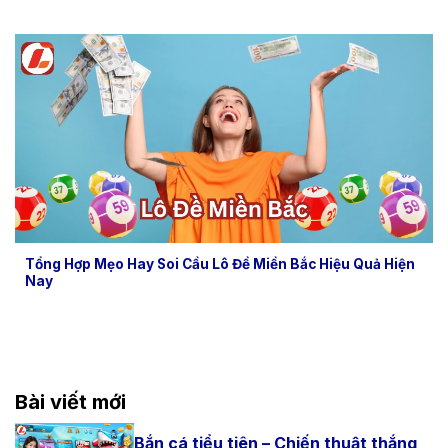
Tổng Hợp Mẹo Hay Soi Cầu Lô Đề Miền Bắc Hiệu Quả Hiện
Nay
Bài viết mới
Bắn cá tiểu tiên – Chiến thuật thắng