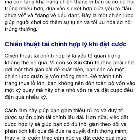
mà còn tăng khả năng chiến thắng vì bạn sẽ có cơ hội
trúng nhiều hơn, dựa vào sự kết hợp giữa yếu tố “lâu
chưa về” và “đang về đều đặn”. Đây là một chiến lược
giúp người chơi có thêm sự tự tin và tối ưu hóa cơ hội
trúng thưởng.
Chiến thuật tài chính hợp lý khi đặt cược
Chiến thuật tài chính hợp lý là yếu tố quan trọng
không thể bỏ qua. Vì con số
Xỉu Chủ
thường phải chờ
đợi một thời gian dài để xuất hiện, bạn cần có một
chiến lược quản lý vốn thông minh. Để tránh tình
trạng thua lỗ lớn, bạn không nên dồn toàn bộ vốn vào
một kỳ quay mà hãy chia nhỏ vốn ra và đặt cược đều
đặn qua nhiều kỳ.
Cách làm này giúp bạn giảm thiểu rủi ro và duy trì
được sự ổn định tài chính lâu dài. Hơn nữa, việc đặt
cược hợp lý sẽ giúp bạn có đủ thời gian theo dõi và
phân tích kết quả để đưa ra quyết định thông minh,
thay vì bị cuốn theo cảm xúc và đặt cược quá mức.