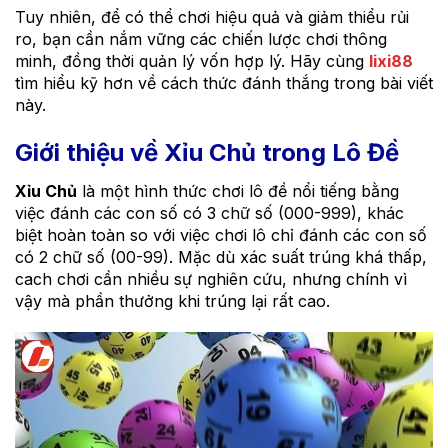
Tuy nhiên, để có thể chơi hiệu quả và giảm thiểu rủi
ro, bạn cần nắm vững các chiến lược chơi thông
minh, đồng thời quản lý vốn hợp lý. Hãy cùng
lixi88
tìm hiểu kỹ hơn về cách thức đánh thắng trong bài viết
này.
Giới thiệu về Xỉu Chủ trong Lô Đề
Xỉu Chủ
là một hình thức chơi lô đề nổi tiếng bằng
việc đánh các con số có 3 chữ số (000-999), khác
biệt hoàn toàn so với việc chơi lô chỉ đánh các con số
có 2 chữ số (00-99). Mặc dù xác suất trúng khá thấp,
cach chơi cần nhiều sự nghiên cứu, nhưng chính vì
vậy mà phần thưởng khi trúng lại rất cao.